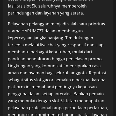
fasilitas slot 5k, seluruhnya memperoleh
perlindungan dan layanan yang setara.
Pelayanan pelanggan menjadi salah satu prioritas
utama HARUM777 dalam membangun
kepercayaan jangka panjang. Tim dukungan
tersedia melalui live chat yang responsif dan siap
membantu berbagai kebutuhan, mulai dari
panduan pendaftaran hingga penjelasan promo.
Lingkungan yang komunikatif menciptakan rasa
aman dan nyaman bagi seluruh anggota. Reputasi
sebagai situs slot gacor semakin diperkuat karena
platform ini memahami pentingnya kepuasan
pengguna dalam setiap interaksi. Bahkan pemain
yang memulai dengan slot 5k tetap mendapatkan
pelayanan profesional tanpa perbedaan perlakuan,
menunjukkan komitmen terhadap kualitas layanan