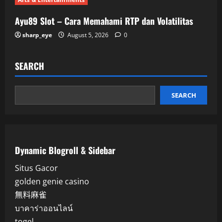
Ayu89 Slot – Cara Memahami RTP dan Volatilitas
sharp_eye
August 5, 2026
0
SEARCH
SEARCH
Dynamic Blogroll & Sidebar
Situs Gacor
golden genie casino
無料麻雀
บาคาร่าออนไลน์
togel