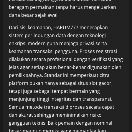
beragam permainan tanpa harus mengeluarkan
dana besar sejak awal.
Dari sisi keamanan, HARUM777 menerapkan
sistem perlindungan data dengan teknologi
enkripsi modern guna menjaga privasi serta
keamanan transaksi pengguna. Proses registrasi
dilakukan secara profesional dengan verifikasi yang
jelas agar setiap akun benar-benar digunakan oleh
pemilik sahnya. Standar ini memperkuat citra
platform bukan hanya sebagai situs slot gacor,
tetapi juga sebagai tempat bermain yang
menjunjung tinggi integritas dan transparansi.
Semua metode transaksi diproses secara cepat
dan akurat sehingga meminimalkan risiko
gangguan teknis. Baik pemain dengan nominal
besar maupun mereka yang memanfaatkan