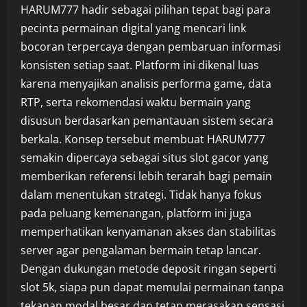
HARUM777 hadir sebagai pilihan tepat bagi para
pecinta permainan digital yang mencari link
bocoran terpercaya dengan pembaruan informasi
konsisten setiap saat. Platform ini dikenal luas
karena menyajikan analisis performa game, data
RTP, serta rekomendasi waktu bermain yang
disusun berdasarkan pemantauan sistem secara
berkala. Konsep tersebut membuat HARUM777
semakin dipercaya sebagai situs slot gacor yang
memberikan referensi lebih terarah bagi pemain
dalam menentukan strategi. Tidak hanya fokus
pada peluang kemenangan, platform ini juga
memperhatikan kenyamanan akses dan stabilitas
server agar pengalaman bermain tetap lancar.
Dengan dukungan metode deposit ringan seperti
slot 5k, siapa pun dapat memulai permainan tanpa
tekanan modal besar dan tetap merasakan sensasi