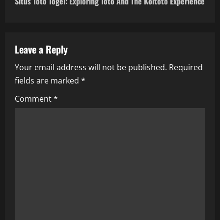
Situs Toto Togel: Exploring Toto And The Koitoto Experience
t
n
a
Leave a Reply
Your email address will not be published.
Required
v
fields are marked
*
i
Comment
*
g
a
t
i
o
n