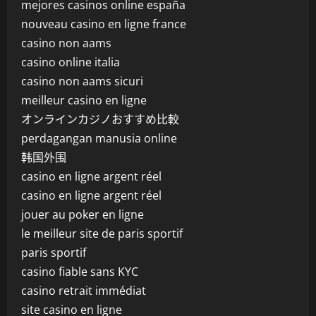
mejores casinos online españa
nouveau casino en ligne france
casino non aams
casino online italia
casino non aams sicuri
meilleur casino en ligne
オンラインカジノおすすめ比較
perdagangan manusia online
韩国外围
casino en ligne argent réel
casino en ligne argent réel
jouer au poker en ligne
le meilleur site de paris sportif
paris sportif
casino fiable sans KYC
casino retrait immédiat
site casino en ligne