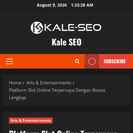
Skip
August 9, 2026
1:33:29 AM
to
content
Kale SEO
SUBSCRIBE
Primary
Menu
Home
Arts & Entertainments
Platform Slot Online Terpercaya Dengan Bonus
Lengkap
Arts & Entertainments