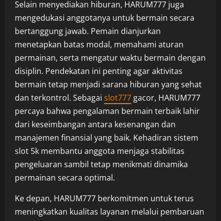
Selain menyediakan hiburan, HARUM777 juga
mengedukasi anggotanya untuk bermain secara
bertanggung jawab. Pemain dianjurkan
menetapkan batas modal, memahami aturan
permainan, serta mengatur waktu bermain dengan
disiplin. Pendekatan ini penting agar aktivitas
bermain tetap menjadi sarana hiburan yang sehat
dan terkontrol. Sebagai
slot777
gacor, HARUM777
percaya bahwa pengalaman bermain terbaik lahir
dari keseimbangan antara kesenangan dan
manajemen finansial yang baik. Kehadiran sistem
slot 5k membantu anggota menjaga stabilitas
pengeluaran sambil tetap menikmati dinamika
permainan secara optimal.
Ke depan, HARUM777 berkomitmen untuk terus
meningkatkan kualitas layanan melalui pembaruan