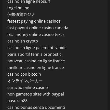
casino en ligne neosurf
togel online
仮想通貨カジノ
fastest paying online casinos
fast payout online casino canada
real money online casino texas
casino en crypto
casino en ligne paiement rapide
paris sportif tennis pronostic
nouveau casino en ligne france
meilleur casino en ligne france
casino con bitcoin
オンラインポーカー
curacao online casino
non gamstop sites with paypal
pasukan88
casino bonus senza documenti