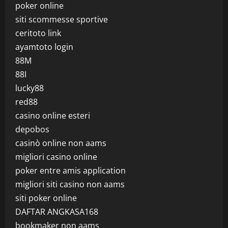
poker online
siti scommesse sportive
ceritoto link
ayamtoto login
88M
88I
lucky88
red88
casino online esteri
depobos
casinò online non aams
migliori casino online
poker entre amis application
migliori siti casino non aams
siti poker online
DAFTAR ANGKASA168
bookmaker non aams