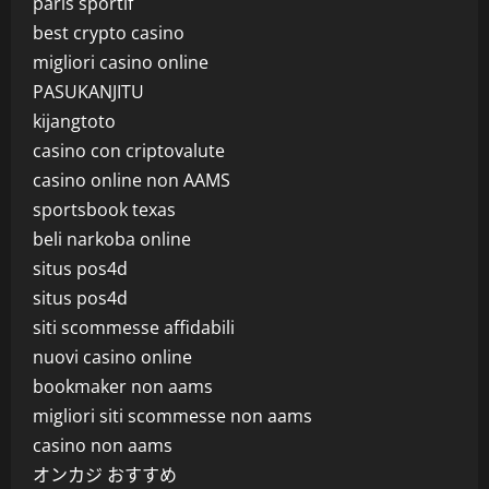
paris sportif
best crypto casino
migliori casino online
PASUKANJITU
kijangtoto
casino con criptovalute
casino online non AAMS
sportsbook texas
beli narkoba online
situs pos4d
situs pos4d
siti scommesse affidabili
nuovi casino online
bookmaker non aams
migliori siti scommesse non aams
casino non aams
オンカジ おすすめ