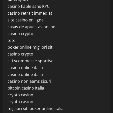
casino fiable sans KYC
casino retrait immédiat
site casino en ligne
casas de apuestas online
casino crypto
toto
poker online migliori siti
casino crypto
siti scommesse sportive
casino online italia
casino online italia
casino non aams sicuri
bitcoin casino Italia
crypto casino
crypto casino
migliori siti poker online italia