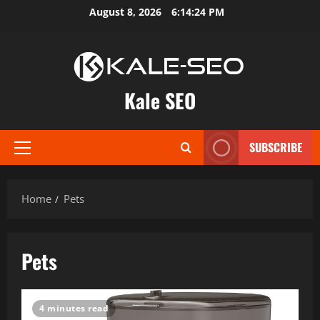
Skip
August 8, 2026
6:14:25 PM
to
content
Kale SEO
SUBSCRIBE
Primary
Menu
Home
Pets
Pets
4 minutes read