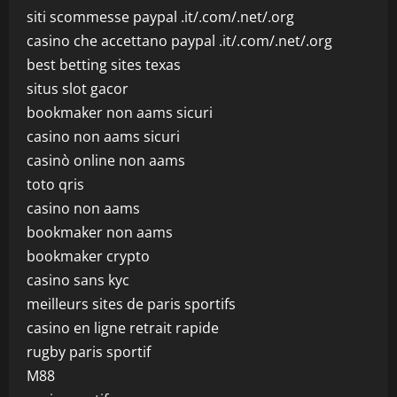
siti scommesse paypal .it/.com/.net/.org
casino che accettano paypal .it/.com/.net/.org
best betting sites texas
situs slot gacor
bookmaker non aams sicuri
casino non aams sicuri
casinò online non aams
toto qris
casino non aams
bookmaker non aams
bookmaker crypto
casino sans kyc
meilleurs sites de paris sportifs
casino en ligne retrait rapide
rugby paris sportif
M88