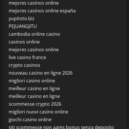
mejores casinos online
mejores casinos online españa
yupitoto.biz
PEJUANGJITU
cambodia online casino
casinos online
mejores casinos online
live casino france
crypto casinos
nouveau casino en ligne 2026
migliori casino online
meilleur casino en ligne
meilleur casino en ligne
scommesse crypto 2026
migliori nuovi casino online
giochi casino online
siti scommesse non aams bonus senza deposito