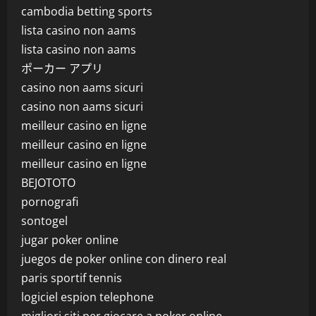
cambodia betting sports
lista casino non aams
lista casino non aams
ポーカー アプリ
casino non aams sicuri
casino non aams sicuri
meilleur casino en ligne
meilleur casino en ligne
meilleur casino en ligne
BEJOTOTO
pornografi
sontogel
jugar poker online
juegos de poker online con dinero real
paris sportif tennis
logiciel espion telephone
migliori siti per giocare a poker online