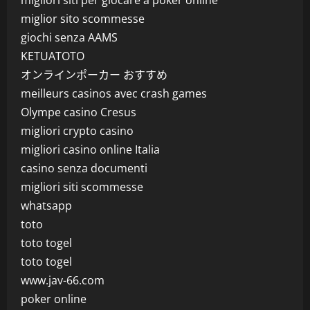
miglior sito scommesse
giochi senza AAMS
KETUATOTO
オンラインポーカー おすすめ
meilleurs casinos avec crash games
Olympe casino Cresus
migliori crypto casino
migliori casino online Italia
casino senza documenti
migliori siti scommesse
whatsapp
toto
toto togel
toto togel
www.jav-66.com
poker online