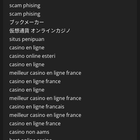
scam phising
scam phising
ブックメーカー
仮想通貨 オンラインカジノ
situs penipuan
casino en ligne
casino online esteri
casino en ligne
meilleur casino en ligne france
casino en ligne france
casino en ligne
meilleur casino en ligne france
casino en ligne francais
meilleur casino en ligne france
casino en ligne france
casino non aams