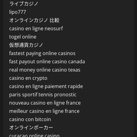
ライブカジノ
lipo777
オンラインカジノ 比較
casino en ligne neosurf
togel online
仮想通貨カジノ
fastest paying online casinos
fast payout online casino canada
real money online casino texas
casino en crypto
casino en ligne paiement rapide
paris sportif tennis pronostic
nouveau casino en ligne france
meilleur casino en ligne france
casino con bitcoin
オンラインポーカー
curacao online casino