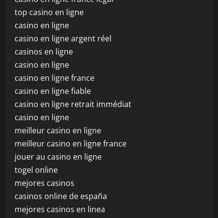
top casino en ligne
casino en ligne
casino en ligne argent réel
casinos en ligne
casino en ligne
casino en ligne france
casino en ligne fiable
casino en ligne retrait immédiat
casino en ligne
meilleur casino en ligne
meilleur casino en ligne france
jouer au casino en ligne
togel online
mejores casinos
casinos online de españa
mejores casinos en linea