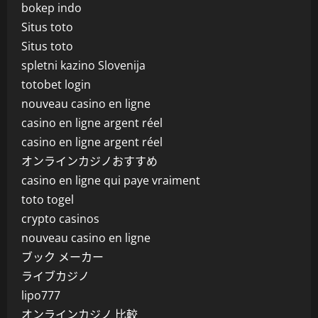
bokep indo
Situs toto
Situs toto
spletni kazino Slovenija
totobet login
nouveau casino en ligne
casino en ligne argent réel
casino en ligne argent réel
オンラインカジノおすすめ
casino en ligne qui paye vraiment
toto togel
crypto casinos
nouveau casino en ligne
ブック メーカー
ライブカジノ
lipo777
オンラインカジノ 比較