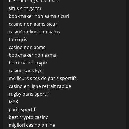
best betting sites texas
situs slot gacor
bookmaker non aams sicuri
casino non aams sicuri
casinò online non aams
toto qris
casino non aams
bookmaker non aams
bookmaker crypto
casino sans kyc
meilleurs sites de paris sportifs
casino en ligne retrait rapide
rugby paris sportif
M88
paris sportif
best crypto casino
migliori casino online