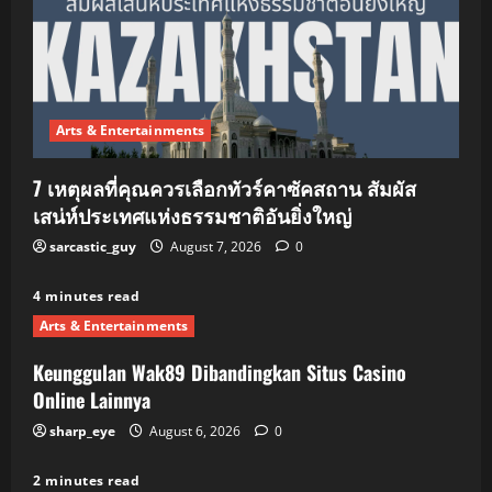
Arts & Entertainments
7 เหตุผลที่คุณควรเลือกทัวร์คาซัคสถาน สัมผัส
เสน่ห์ประเทศแห่งธรรมชาติอันยิ่งใหญ่
sarcastic_guy
August 7, 2026
0
4 minutes read
Arts & Entertainments
Keunggulan Wak89 Dibandingkan Situs Casino
Online Lainnya
sharp_eye
August 6, 2026
0
2 minutes read