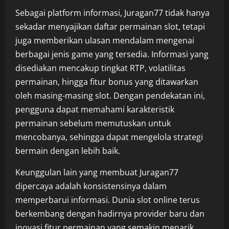
Sebagai platform informasi, Juragan77 tidak hanya
sekadar menyajikan daftar permainan slot, tetapi
juga memberikan ulasan mendalam mengenai
berbagai jenis game yang tersedia. Informasi yang
disediakan mencakup tingkat RTP, volatilitas
permainan, hingga fitur bonus yang ditawarkan
oleh masing-masing slot. Dengan pendekatan ini,
pengguna dapat memahami karakteristik
permainan sebelum memutuskan untuk
mencobanya, sehingga dapat mengelola strategi
bermain dengan lebih baik.
Keunggulan lain yang membuat Juragan77
dipercaya adalah konsistensinya dalam
memperbarui informasi. Dunia slot online terus
berkembang dengan hadirnya provider baru dan
inovasi fitur permainan yang semakin menarik.