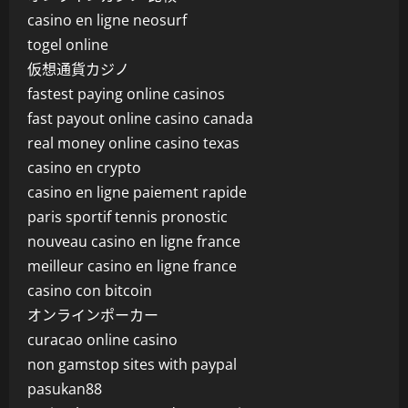
casino en ligne neosurf
togel online
仮想通貨カジノ
fastest paying online casinos
fast payout online casino canada
real money online casino texas
casino en crypto
casino en ligne paiement rapide
paris sportif tennis pronostic
nouveau casino en ligne france
meilleur casino en ligne france
casino con bitcoin
オンラインポーカー
curacao online casino
non gamstop sites with paypal
pasukan88