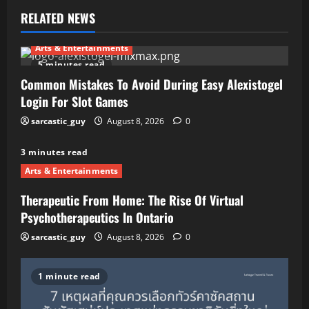
RELATED NEWS
Arts & Entertainments
5 minutes read
Common Mistakes To Avoid During Easy Alexistogel
Login For Slot Games
sarcastic_guy
August 8, 2026
0
3 minutes read
Arts & Entertainments
Therapeutic From Home: The Rise Of Virtual
Psychotherapeutics In Ontario
sarcastic_guy
August 8, 2026
0
1 minute read