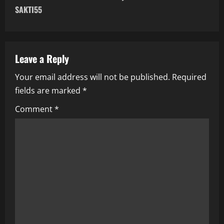
n
SAKTI55
a
v
Leave a Reply
i
Your email address will not be published.
Required
g
fields are marked
*
a
Comment
*
t
i
o
n