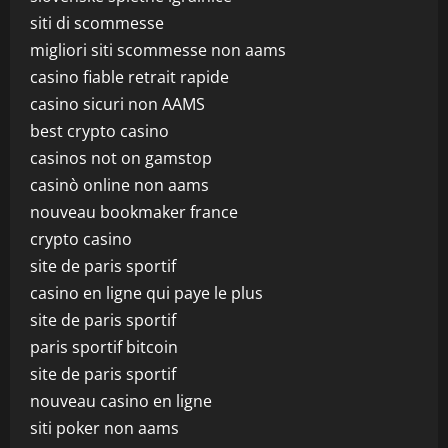
siti di scommesse
migliori siti scommesse non aams
casino fiable retrait rapide
casino sicuri non AAMS
best crypto casino
casinos not on gamstop
casinò online non aams
nouveau bookmaker france
crypto casino
site de paris sportif
casino en ligne qui paye le plus
site de paris sportif
paris sportif bitcoin
site de paris sportif
nouveau casino en ligne
siti poker non aams