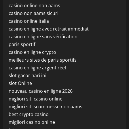
casinò online non aams
casino non aams sicuri
casino online italia
casino en ligne avec retrait immédiat
casino en ligne sans vérification
paris sportif
casino en ligne crypto
meilleurs sites de paris sportifs
casino en ligne argent réel
slot gacor hari ini
slot Online
nouveau casino en ligne 2026
migliori siti casino online
migliori siti scommesse non aams
best crypto casino
migliori casino online