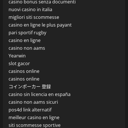
casino bonus senza documenti
nuovi casino in italia
migliori siti scommesse
casino en ligne le plus payant
pari sportif rugby
casino en ligne
casino non aams
Yearwin
slot gacor
casinos online
casinos online
コインポーカー 登録
casino sin licencia en españa
casino non aams sicuri
pos4d link alternatif
meilleur casino en ligne
siti scommesse sportive