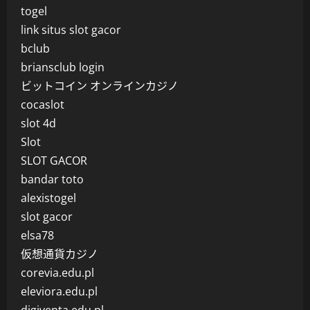
togel
link situs slot gacor
bclub
briansclub login
ビットコイン オンラインカジノ
cocaslot
slot 4d
Slot
SLOT GACOR
bandar toto
alexistogel
slot gacor
elsa78
仮想通貨カジノ
corevia.edu.pl
eleviora.edu.pl