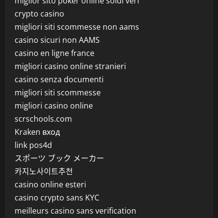
miglior sito poker online soldi veri
crypto casino
migliori siti scommesse non aams
casino sicuri non AAMS
casino en ligne france
migliori casino online stranieri
casino senza documenti
migliori siti scommesse
migliori casino online
scrschools.com
Kraken вход
link pos4d
スポーツ ブック メーカー
카지노사이트추천
casino online esteri
casino crypto sans KYC
meilleurs casino sans verification