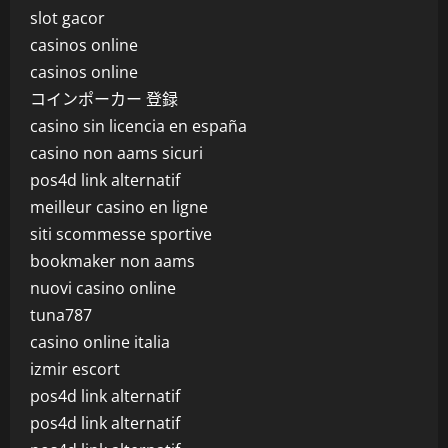
slot gacor
casinos online
casinos online
コインポーカー 登録
casino sin licencia en españa
casino non aams sicuri
pos4d link alternatif
meilleur casino en ligne
siti scommesse sportive
bookmaker non aams
nuovi casino online
tuna787
casino online italia
izmir escort
pos4d link alternatif
pos4d link alternatif