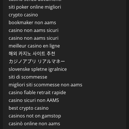
siti poker online migliori
crypto casino
bookmaker non aams
casino non aams sicuri
casino non aams sicuri
meilleur casino en ligne
해외 카지노 사이트 추천
カジノアプリ リアルマネー
slovenske spletne igralnice
siti di scommesse
migliori siti scommesse non aams
casino fiable retrait rapide
casino sicuri non AAMS
best crypto casino
casinos not on gamstop
casinò online non aams