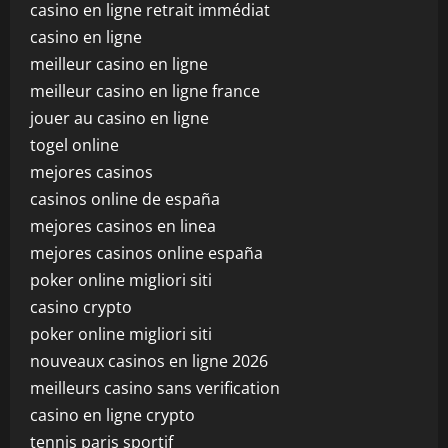
casino en ligne retrait immédiat
casino en ligne
meilleur casino en ligne
meilleur casino en ligne france
jouer au casino en ligne
togel online
mejores casinos
casinos online de españa
mejores casinos en linea
mejores casinos online españa
poker online migliori siti
casino crypto
poker online migliori siti
nouveaux casinos en ligne 2026
meilleurs casino sans verification
casino en ligne crypto
tennis paris sportif