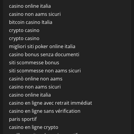
casino online italia
casino non aams sicuri
bitcoin casino Italia
crypto casino
crypto casino
migliori siti poker online italia
casino bonus senza documenti
siti scommesse bonus
siti scommesse non aams sicuri
casinò online non aams
casino non aams sicuri
casino online italia
casino en ligne avec retrait immédiat
casino en ligne sans vérification
paris sportif
casino en ligne crypto