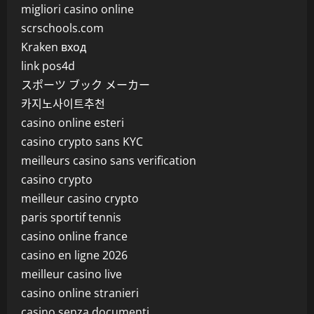
migliori casino online
scrschools.com
Kraken вход
link pos4d
スポーツ ブック メーカー
카지노사이트추천
casino online esteri
casino crypto sans KYC
meilleurs casino sans verification
casino crypto
meilleur casino crypto
paris sportif tennis
casino online france
casino en ligne 2026
meilleur casino live
casino online stranieri
casino senza documenti