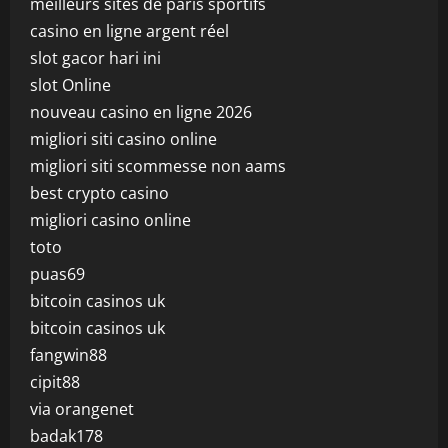
meilleurs sites de paris sportifs
casino en ligne argent réel
slot gacor hari ini
slot Online
nouveau casino en ligne 2026
migliori siti casino online
migliori siti scommesse non aams
best crypto casino
migliori casino online
toto
puas69
bitcoin casinos uk
bitcoin casinos uk
fangwin88
cipit88
via orangenet
badak178