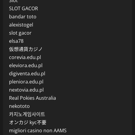
Slot
SLOT GACOR
bandar toto
alexistogel
slot gacor
elsa78
仮想通貨カジノ
corevia.edu.pl
eleviora.edu.pl
digiventa.edu.pl
pleniora.edu.pl
nextovia.edu.pl
Real Pokies Australia
nekototo
카지노게임사이트
オンカジ kyc不要
migliori casino non AAMS