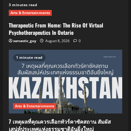
3 minutes read
Arts & Entertainments
Therapeutic From Home: The Rise Of Virtual
Psychotherapeutics In Ontario
sarcastic_guy
August 8, 2026
0
1 minute read
Arts & Entertainments
7 เหตุผลที่คุณควรเลือกทัวร์คาซัคสถาน สัมผัส
เสน่ห์ประเทศแห่งธรรมชาติอันยิ่งใหญ่