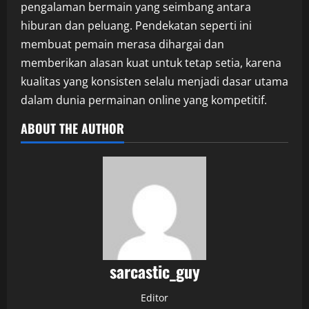
pengalaman bermain yang seimbang antara
hiburan dan peluang. Pendekatan seperti ini
membuat pemain merasa dihargai dan
memberikan alasan kuat untuk tetap setia, karena
kualitas yang konsisten selalu menjadi dasar utama
dalam dunia permainan online yang kompetitif.
ABOUT THE AUTHOR
sarcastic_guy
Editor