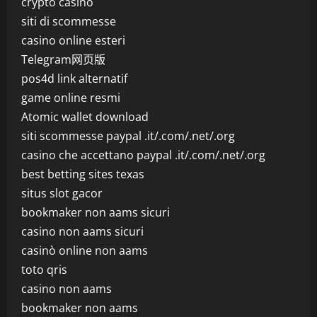
crypto casino
siti di scommesse
casino online esteri
Telegram网页版
pos4d link alternatif
game online resmi
Atomic wallet download
siti scommesse paypal .it/.com/.net/.org
casino che accettano paypal .it/.com/.net/.org
best betting sites texas
situs slot gacor
bookmaker non aams sicuri
casino non aams sicuri
casinò online non aams
toto qris
casino non aams
bookmaker non aams