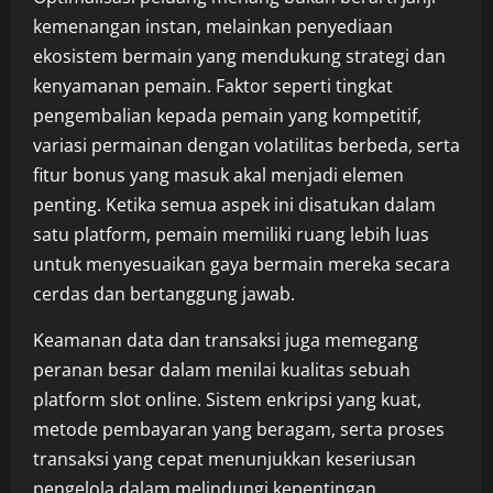
kemenangan instan, melainkan penyediaan
ekosistem bermain yang mendukung strategi dan
kenyamanan pemain. Faktor seperti tingkat
pengembalian kepada pemain yang kompetitif,
variasi permainan dengan volatilitas berbeda, serta
fitur bonus yang masuk akal menjadi elemen
penting. Ketika semua aspek ini disatukan dalam
satu platform, pemain memiliki ruang lebih luas
untuk menyesuaikan gaya bermain mereka secara
cerdas dan bertanggung jawab.
Keamanan data dan transaksi juga memegang
peranan besar dalam menilai kualitas sebuah
platform slot online. Sistem enkripsi yang kuat,
metode pembayaran yang beragam, serta proses
transaksi yang cepat menunjukkan keseriusan
pengelola dalam melindungi kepentingan