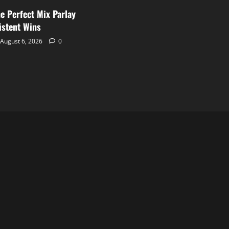
e Perfect Mix Parlay
istent Wins
August 6, 2026
0