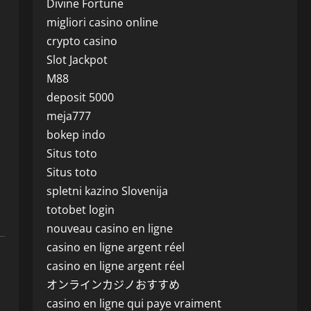
Divine Fortune
migliori casino online
crypto casino
Slot Jackpot
M88
deposit 5000
meja777
bokep indo
Situs toto
Situs toto
spletni kazino Slovenija
totobet login
nouveau casino en ligne
casino en ligne argent réel
casino en ligne argent réel
オンラインカジノおすすめ
casino en ligne qui paye vraiment