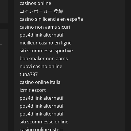
casinos online
コインポーカー 登録
casino sin licencia en españa
casino non aams sicuri
pos4d link alternatif
meilleur casino en ligne
siti scommesse sportive
bookmaker non aams
nuovi casino online
tuna787
e
casino online italia
izmir escort
pos4d link alternatif
pos4d link alternatif
pos4d link alternatif
siti scommesse online
casino online esteri