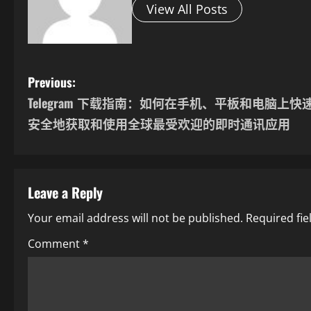
View All Posts
P
Previous:
Telegram 下载指南：如何在手机、平板和电脑上快
o
安全地获取和使用全球最受欢迎的即时通讯应用
s
t
Leave a Reply
n
Your email address will not be published.
Required fi
a
Comment
*
v
i