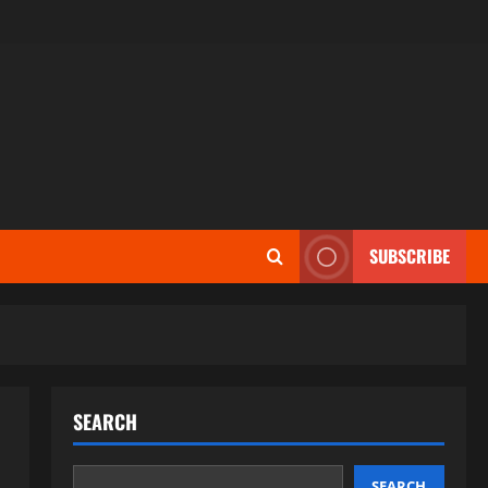
SUBSCRIBE
SEARCH
SEARCH