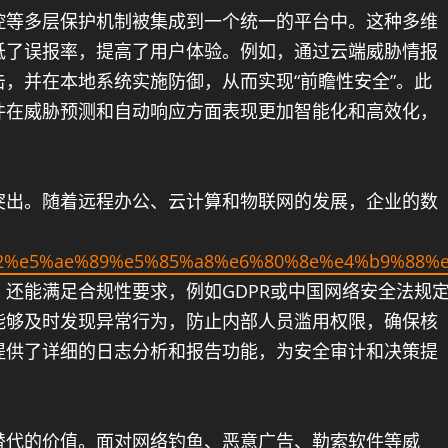
控等多层保护机制被集成到一个统一的平台中。这种多维
低了误报率，提高了用户体验。例如，通过云端威胁情报
，并在本地系统实施防御，从而实现“前瞻性安全”。此
件在威胁预测和自动响应方面表现更加智能化和高效化，
。
突出。随着远程办公、云计算和物联网的发展，企业的数
%92%e5%ae%89%e5%85%a8%e6%80%8e%e4%b9%88%e
还能满足合规性要求，例如GDPR或中国网络安全法规
能够及时发现异常行为，防止内部人员滥用权限，确保核
提供了详细的日志分析和报告功能，为安全审计和决策提
替代的价值。面对网络钓鱼、恶意广告、勒索软件等威