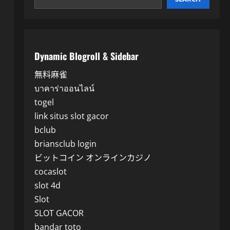
Dynamic Blogroll & Sidebar
無料麻雀
บาคาร่าออนไลน์
togel
link situs slot gacor
bclub
briansclub login
ビットコイン オンラインカジノ
cocaslot
slot 4d
Slot
SLOT GACOR
bandar toto